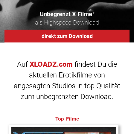
Unbegrenzt X Filme
*
als Highspeed Download
direkt zum Download
Auf
XLOADZ.com
findest Du die
aktuellen Erotikfilme von
angesagten Studios in top Qualität
zum unbegrenzten Download.
Top-Filme