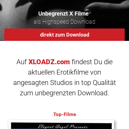
Unbegrenzt X Filme
*
als Highspeed Download
direkt zum Download
Auf
XLOADZ.com
findest Du die
aktuellen Erotikfilme von
angesagten Studios in top Qualität
zum unbegrenzten Download.
Top-Filme