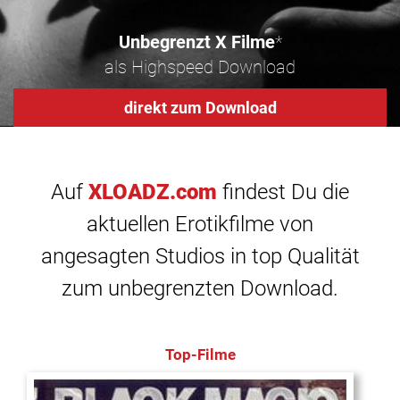
Unbegrenzt X Filme
*
als Highspeed Download
direkt zum Download
Auf
XLOADZ.com
findest Du die
aktuellen Erotikfilme von
angesagten Studios in top Qualität
zum unbegrenzten Download.
Top-Filme