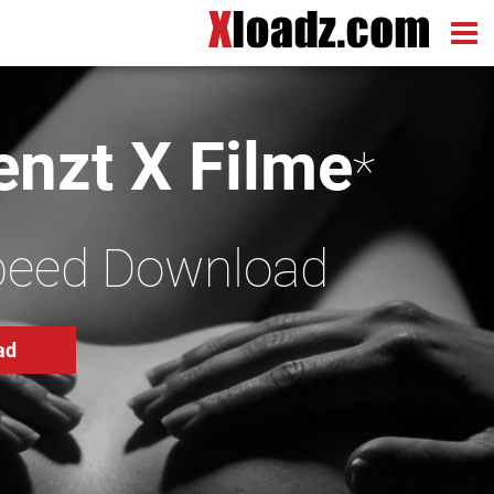
nzt X Filme
*
peed Download
ad