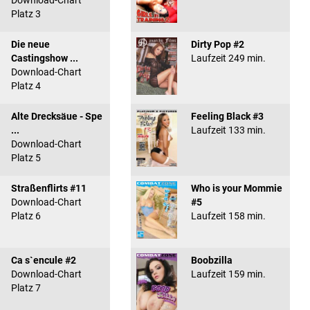
Download-Chart
Platz 3
Die neue
Dirty Pop #2
Castingshow ...
Laufzeit 249 min.
Download-Chart
Platz 4
Alte Drecksäue - Spe
Feeling Black #3
...
Laufzeit 133 min.
Download-Chart
Platz 5
Straßenflirts #11
Who is your Mommie
Download-Chart
#5
Platz 6
Laufzeit 158 min.
Ca s`encule #2
Boobzilla
Download-Chart
Laufzeit 159 min.
Platz 7