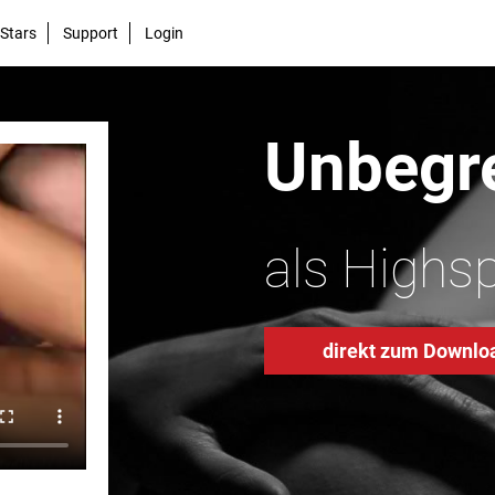
Stars
Support
Login
Unbegre
als Highs
direkt zum Downlo