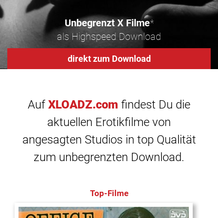
Unbegrenzt X Filme
*
als Highspeed Download
direkt zum Download
Auf
XLOADZ.com
findest Du die
aktuellen Erotikfilme von
angesagten Studios in top Qualität
zum unbegrenzten Download.
Top-Filme