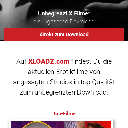
Unbegrenzt X Filme
*
als Highspeed Download
direkt zum Download
Auf
XLOADZ.com
findest Du die
aktuellen Erotikfilme von
angesagten Studios in top Qualität
zum unbegrenzten Download.
Top-Filme