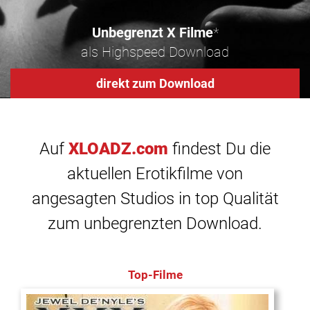
Unbegrenzt X Filme
*
als Highspeed Download
direkt zum Download
Auf
XLOADZ.com
findest Du die
aktuellen Erotikfilme von
angesagten Studios in top Qualität
zum unbegrenzten Download.
Top-Filme