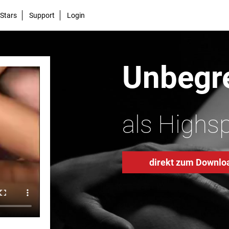
Stars
Support
Login
Unbegre
als Highs
direkt zum Downlo