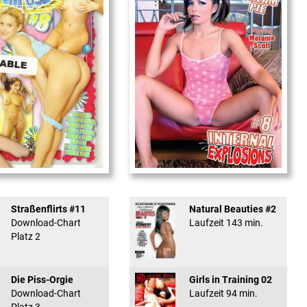
used #8 - ...
Internal Explosionen
Straßenflirts #11
Natural Beauties #2
Download-Chart
Laufzeit 143 min.
Platz 2
Die Piss-Orgie
Girls in Training 02
Download-Chart
Laufzeit 94 min.