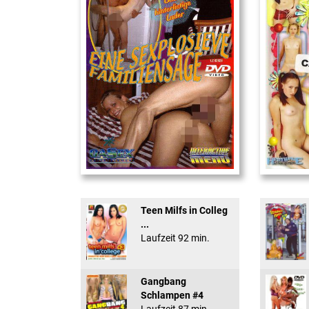
Eine Sexplosieve Fam ...
18 And Conf
Teen Milfs in Colleg
...
Laufzeit 92 min.
Gangbang
Schlampen #4