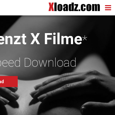
nzt X Filme
*
peed Download
ad