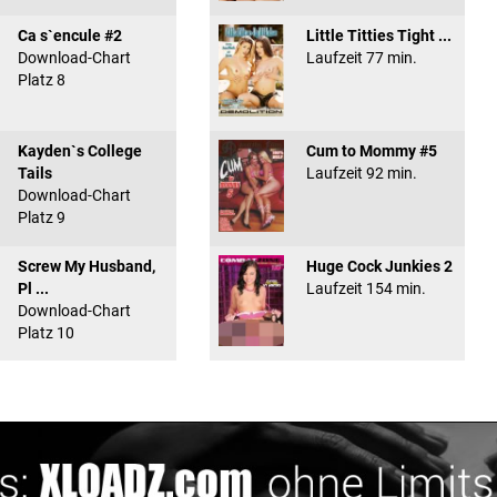
Ca s`encule #2
Little Titties Tight ...
Download-Chart
Laufzeit 77 min.
Platz 8
Kayden`s College
Cum to Mommy #5
Tails
Laufzeit 92 min.
Download-Chart
Platz 9
Screw My Husband,
Huge Cock Junkies 2
Pl ...
Laufzeit 154 min.
Download-Chart
Platz 10